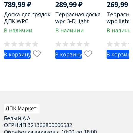
789,99
₽
289,99
₽
269,99
Доска для грядок
Террасная доска
Террасна
ДПК WPC
wpc 3-D light
wpc light
усиленная Pro
венге
коричне
В наличии
В наличии
В наличи
300мм
В корзину
В корзину
В корзин
Белый А.А.
ОГРНИП 321366800006582
Обработка заказов с 10:00 до 18:00