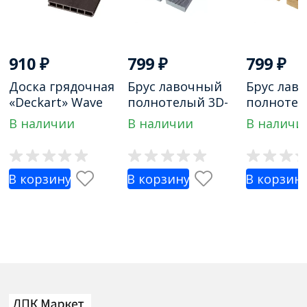
910
₽
799
₽
799
₽
Доска грядочная
Брус лавочный
Брус лав
«Deckart» Wave
полнотелый 3D-
полнотел
300х30мм.
тиснение
тиснение
В наличии
В наличии
В наличи
30х60мм.
30х60мм.
В корзину
В корзину
В корзин