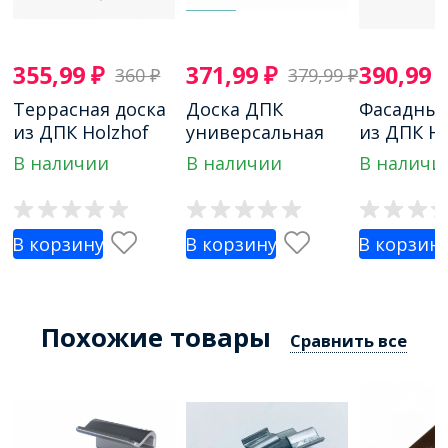
355,99
₽
371,99
₽
390,99
360
₽
379,99
₽
Террасная доска
Доска ДПК
Фасадные
из ДПК Holzhof
универсальная
из ДПК Ho
венге
3D с тиснением
В наличии
В наличии
В наличи
NauticPrime
В корзину
В корзину
В корзин
Похожие товары
Сравнить все