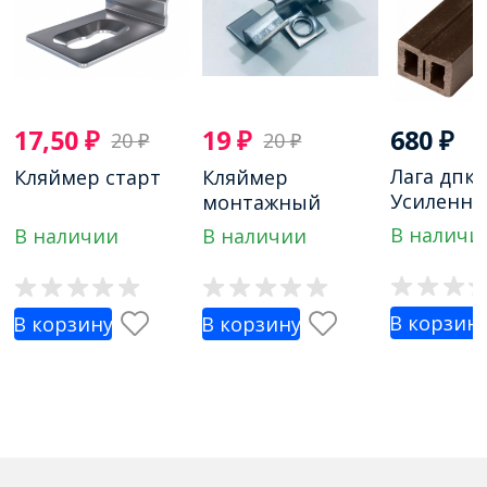
17,50
₽
19
₽
680
₽
20
₽
20
₽
Лага дпк
Кляймер старт
Кляймер
Усиленна
монтажный
40х50х40
В наличи
В наличии
В наличии
В корзин
В корзину
В корзину